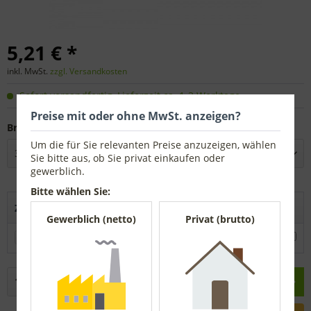
5,21 € *
inkl. MwSt.
zzgl. Versandkosten
Sofort versandfertig, Lieferzeit ca. 1-3 Werktage
Preise mit oder ohne MwSt. anzeigen?
Breite:
Um die für Sie relevanten Preise anzuzeigen, wählen
Sie bitte aus, ob Sie privat einkaufen oder
gewerblich.
Bitte wählen Sie:
Zubehör direkt mitbestellen
Gewerblich (netto)
Privat (brutto)
Pinselpott
ab 30,27 € *
In den
Warenkorb