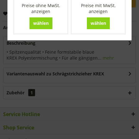
Preise ohne MwSt.
Preise mit MwSt.
anzeigen
anzeigen
Merken
wählen
wählen
Artikel-Nr.:
1940320
Beschreibung
• Spitzenqualität • Feine formstabile blaue
KREX Polyestermischung • Für alle gängigen...
mehr
Variantenauswahl zu Schrägstrichzieher KREX
Zubehör
1
Service Hotline
Shop Service