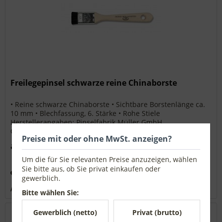
Freilegepinsel schwarze reine Chinaborste
• Reine schwarze Chinaborste • Sichtbare Borstenlänge ca.
10 mm • Blechfassung, 6. Stärke • Rohe Stiele
Herstellerangaben: Pinselfabrik Müller GmbH
Gewerbestraße Ost 2 91452 Wilhermsdorf
Preise mit oder ohne MwSt. anzeigen?
info@pinselmueller.de
ab 4,83 € *
Um die für Sie relevanten Preise anzuzeigen, wählen
Sie bitte aus, ob Sie privat einkaufen oder
Merken
gewerblich.
Artikel-Nr.:
1728125
Bitte wählen Sie:
Gewerblich (netto)
Privat (brutto)