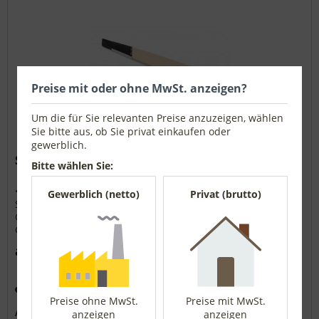
Preise mit oder ohne MwSt. anzeigen?
Um die für Sie relevanten Preise anzuzeigen, wählen
Sie bitte aus, ob Sie privat einkaufen oder
gewerblich.
Schrägstrichzieher schwarze Spezialmischung
Bitte wählen Sie:
• Spitzenqualität • Formstabile schwarze Spezialmischung •
Gewerblich (netto)
Privat (brutto)
Schräge Blechzwingen • Flache Holzstiele • Für alle
Oberflächen Herstellerangaben: Pinselfabrik Müller GmbH
Gewerbestraße Ost 2 91452 Wilhermsdorf
info@pinselmueller.de
ab 4,39 € *
Merken
Preise ohne MwSt.
Preise mit MwSt.
Artikel-Nr.:
1640320
anzeigen
anzeigen