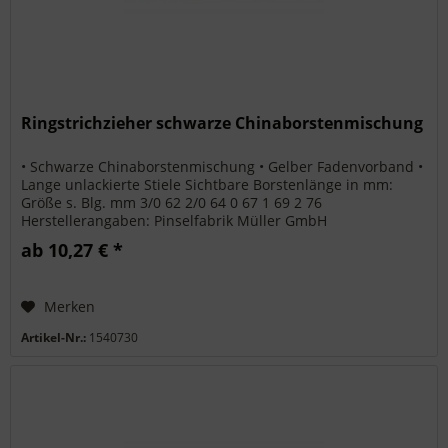
Ringstrichzieher schwarze Chinaborstenmischung
• Schwarze Chinaborstenmischung • Gelber Fadenvorband •
Lange unlackierte Stiele Sichtbare Borstenlänge in mm:
Größe s. Blg. mm 3/0 62 2/0 64 0 67 1 69 2 76
Herstellerangaben: Pinselfabrik Müller GmbH
Gewerbestraße Ost 2 91452...
ab 10,27 € *
Merken
Artikel-Nr.:
1540730