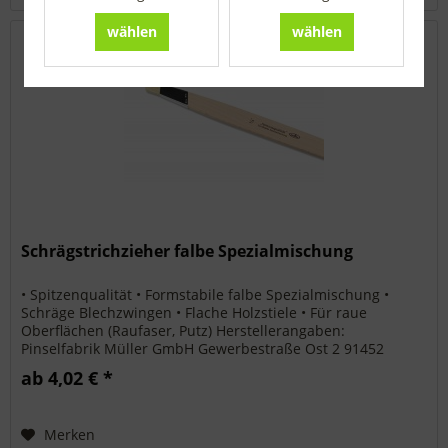
wählen
wählen
Schrägstrichzieher falbe Spezialmischung
• Spitzenqualität • Formstabile falbe Spezialmischung •
Schräge Blechzwingen • Flache Holzstiele • Für raue
Oberflächen (Raufaser, Putz) Herstellerangaben:
Pinselfabrik Müller GmbH Gewerbestraße Ost 2 91452
Wilhermsdorf...
ab 4,02 € *
Merken