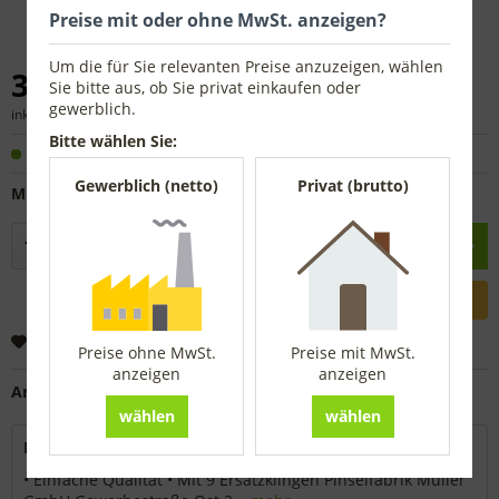
Preise mit oder ohne MwSt. anzeigen?
Um die für Sie relevanten Preise anzuzeigen, wählen
3,51 € *
Sie bitte aus, ob Sie privat einkaufen oder
gewerblich.
inkl. MwSt.
zzgl. Versandkosten
Bitte wählen Sie:
Sofort versandfertig, Lieferzeit ca. 1-3 Werktage
Gewerblich (netto)
Privat (brutto)
Mit 9 Ersatzklingen
In den
Warenkorb
Merken
Preise ohne MwSt.
Preise mit MwSt.
anzeigen
anzeigen
Artikel-Nr.:
6198900
wählen
wählen
Beschreibung
• Einfache Qualität • Mit 9 Ersatzklingen Pinselfabrik Müller