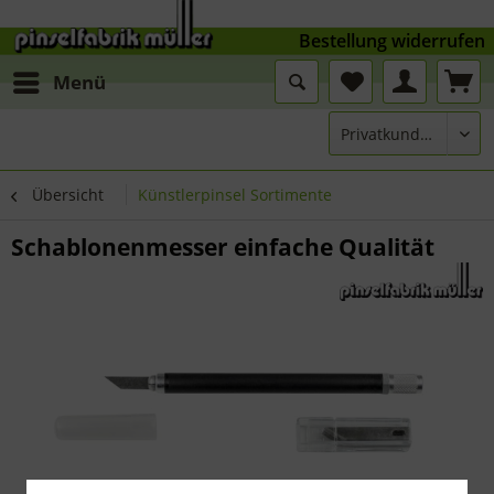
Bestellung widerrufen
Menü
Übersicht
Künstlerpinsel Sortimente
Schablonenmesser einfache Qualität