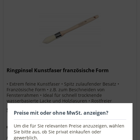
Ringpinsel Kunstfaser französische Form
• Extrem feine Kunstfaser • Spitz zulaufender Besatz •
Französische Form • z.B. zum Beschneiden von
Fensterrahmen • Ideal für schnell trocknende
wasserbasierte Lacke und Holzlasuren • Rostfreier
Edelstahlring • Runder Pouce Holzstiel Ø...
5,72 € *
Preise mit oder ohne MwSt. anzeigen?
Um die für Sie relevanten Preise anzuzeigen, wählen
Merken
Sie bitte aus, ob Sie privat einkaufen oder
gewerblich.
Artikel-Nr.:
1961421