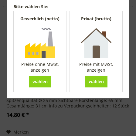
Bitte wählen Sie:
Gewerblich (netto)
Privat (brutto)
Preise ohne MwSt.
Preise mit MwSt.
anzeigen
anzeigen
Ringpinsel KREX französische Form
wählen
wählen
• Extralange KREX Kunstfaser • Spitz zulaufender Besatz •
Französische Form • Edelstahlring • Runder Pouce Holzstiel •
Spitzenqualität Ø 25 mm Sichtbare Borstenlänge: 65 mm
Gesamtlänge: 31 cm Info zu Verpackungseinheiten: 12 Stück
= 1 VE...
14,80 € *
Merken