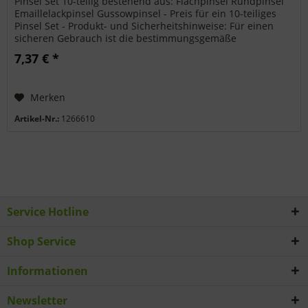
Pinsel Set 10-teilig bestehend aus: Flachpinsel Rundpinsel
Emaillelackpinsel Gussowpinsel - Preis für ein 10-teiliges
Pinsel Set - Produkt- und Sicherheitshinweise: Für einen
sicheren Gebrauch ist die bestimmungsgemäße
Verwendung des...
7,37 € *
Merken
Artikel-Nr.:
1266610
Service Hotline
Shop Service
Informationen
Newsletter