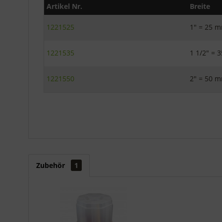
Artikel Nr.
Breite
1221525
1" = 25 
1221535
1 1/2" = 
1221550
2" = 50 
Zubehör
1