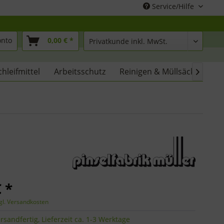
Service/Hilfe
onto
0,00 € *
chleifmittel
Arbeitsschutz
Reinigen & Müllsäcke
% 

 *
gl. Versandkosten
rsandfertig, Lieferzeit ca. 1-3 Werktage