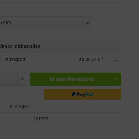
irekt mitbestellen
Pinselpott
ab 30,27 € *
In den
Warenkorb
Fragen
:
1221535