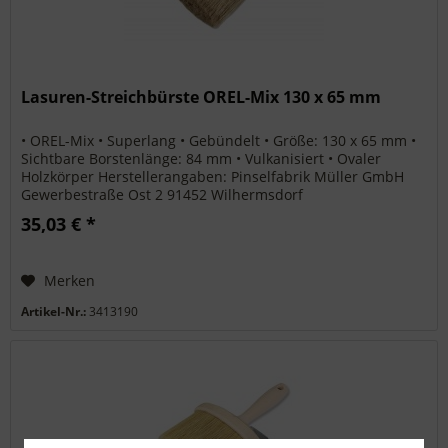
Lasuren-Streichbürste OREL-Mix 130 x 65 mm
• OREL-Mix • Superlang • Gebündelt • Größe: 130 x 65 mm •
Sichtbare Borstenlänge: 84 mm • Vulkanisiert • Ovaler
Holzkörper Herstellerangaben: Pinselfabrik Müller GmbH
Gewerbestraße Ost 2 91452 Wilhermsdorf
info@pinselmueller.de
35,03 € *
Merken
Artikel-Nr.:
3413190