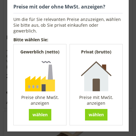
Preise mit oder ohne MwSt. anzeigen?
Um die für Sie relevanten Preise anzuzeigen, wählen
Sie bitte aus, ob Sie privat einkaufen oder
gewerblich.
Lasuren-Streichbürste oval, hell 130 x 65 mm
Bitte wählen Sie:
• Extralange helle Chinaborstenmischung • In Reihen •
Gewerblich (netto)
Privat (brutto)
Größe: 130 x 65 mm • Sichtbare Borstenlänge: 76 mm •
Vulkanisiert • Ovaler lackierter Holzkörper • Spitzenqualität
Produkt- und Sicherheitshinweise: Für einen sicheren
Gebrauch ist...
28,63 € *
Merken
Preise ohne MwSt.
Preise mit MwSt.
Artikel-Nr.:
3112183W
anzeigen
anzeigen
wählen
wählen