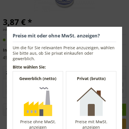
3,87 € *
inkl. MwSt.
zzgl. Versandkosten
Preise mit oder ohne MwSt. anzeigen?
Sofort versandfertig, Lieferzeit ca. 1-3 Werktage
Um die für Sie relevanten Preise anzuzeigen, wählen
Inhalt:
Sie bitte aus, ob Sie privat einkaufen oder
45 g
gewerblich.
Bitte wählen Sie:
Zubehör direkt mitbestellen
Gewerblich (netto)
Privat (brutto)
Schlagschnurfärber-Set
13,76 € *
Schlagschnurfärber Gussgehäuse
19,27 € *
In den
Warenkorb
Preise ohne MwSt.
Preise mit MwSt.
anzeigen
anzeigen