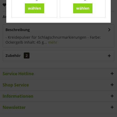
Merken
wählen
wählen
Artikel-Nr.:
6630101
Beschreibung
- Kreidepulver für Schlagschnurmarkierungen - Farbe:
Ockergelb Inhalt: 45 g...
mehr
Zubehör
2
Service Hotline
Shop Service
Informationen
Newsletter