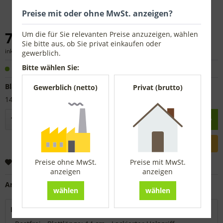
Preise mit oder ohne MwSt. anzeigen?
7,81 € *
Um die für Sie relevanten Preise anzuzeigen, wählen
Sie bitte aus, ob Sie privat einkaufen oder
inkl. MwSt.
zzgl. Versandkosten
gewerblich.
Bitte wählen Sie:
Sofort versandfertig, Lieferzeit ca. 1-3 Werktage
Blattlänge:
Gewerblich (netto)
Privat (brutto)
14 cm
In den
Warenkorb
Merken
Preise ohne MwSt.
Preise mit MwSt.
anzeigen
anzeigen
Artikel-Nr.:
6417714
wählen
wählen
Beschreibung