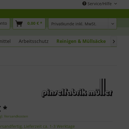
Service/Hilfe
onto
0,00 € *
mittel
Arbeitsschutz
Reinigen & Müllsäcke
% SALE

 *
gl. Versandkosten
rsandfertig, Lieferzeit ca. 1-3 Werktage