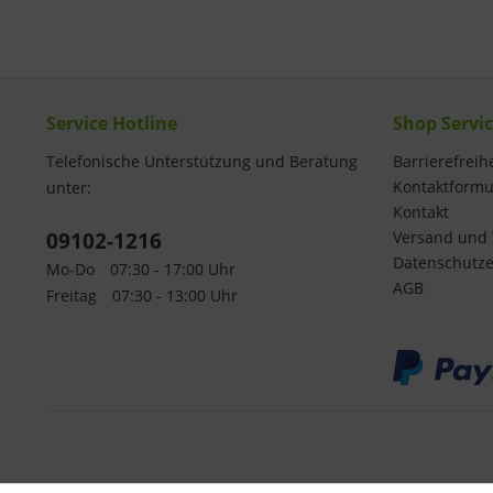
Service Hotline
Shop Servi
Telefonische Unterstützung und Beratung
Barrierefreihe
Kontaktformu
unter:
Kontakt
09102-1216
Versand und 
Datenschutze
Mo-Do
07:30 - 17:00 Uhr
AGB
Freitag
07:30 - 13:00 Uhr