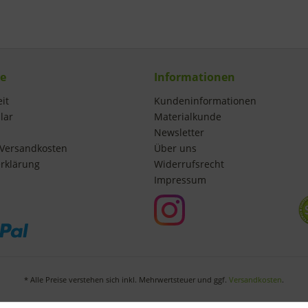
ce
Informationen
it
Kundeninformationen
lar
Materialkunde
Newsletter
Versandkosten
Über uns
rklärung
Widerrufsrecht
Impressum
* Alle Preise verstehen sich inkl. Mehrwertsteuer und ggf.
Versandkosten
.