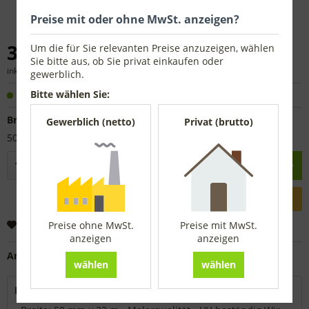
Preise mit oder ohne MwSt. anzeigen?
3,72 € *
Um die für Sie relevanten Preise anzuzeigen, wählen
Sie bitte aus, ob Sie privat einkaufen oder
inkl. MwSt.
zzgl. Versandkosten
gewerblich.
Bitte wählen Sie:
Sofort versandfertig, Lieferzeit ca. 1-3 Werktage
Breite
Gewerblich (netto)
Privat (brutto)
50 mm x 33 m
In den
Warenkorb
Merken
Preise ohne MwSt.
Preise mit MwSt.
anzeigen
anzeigen
Artikel-Nr.:
5202550
wählen
wählen
Beschreibung