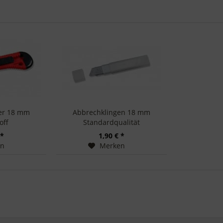
er 18 mm
Abbrechklingen 18 mm
off
Standardqualität
 *
1,90 € *
en
Merken