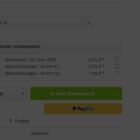
irekt mitbestellen
Müllsäcke 120 Liter LDPE 45 my
6,25 € *
Abbrechmesser 18 mm Kunststoff
0,75 € *
Abbrechklingen 18 mm Standardqualität
1,90 € *
In den
Warenkorb
Fragen
:
5964056