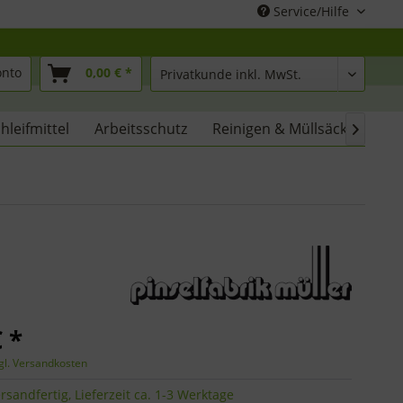
Service/Hilfe
onto
0,00 € *
hleifmittel
Arbeitsschutz
Reinigen & Müllsäcke
% 

 *
gl. Versandkosten
rsandfertig, Lieferzeit ca. 1-3 Werktage