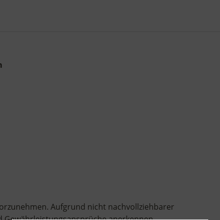
m
orzunehmen. Aufgrund nicht nachvollziehbarer
d Gewährleistungsansprüche anerkennen.