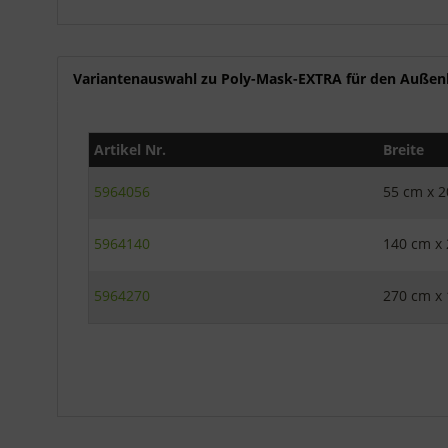
Variantenauswahl zu Poly-Mask-EXTRA für den Außen
Artikel Nr.
Breite
5964056
55 cm x 
5964140
140 cm x
5964270
270 cm x