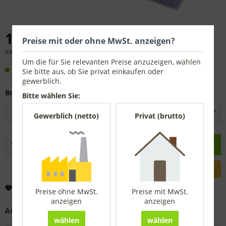
18,08 € *
Preise mit oder ohne MwSt. anzeigen?
inkl. MwSt.
zzgl. Versandkosten
Um die für Sie relevanten Preise anzuzeigen, wählen
Sofort versandfertig, Lieferzeit ca. 1-3 Werktage
Sie bitte aus, ob Sie privat einkaufen oder
gewerblich.
Breite:
Bitte wählen Sie:
Gewerblich (netto)
Privat (brutto)
In den
Warenkorb
Merken
Preise ohne MwSt.
Preise mit MwSt.
anzeigen
anzeigen
Artikel-Nr.:
5539615
wählen
wählen