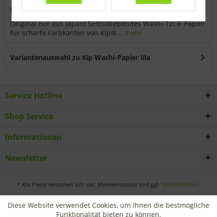
Beschreibung
Original nur aus Japan! Selbstklebendes Washi-Tec® Papier
für scharfe Farbkanten von Kip®...
mehr
Variantenauswahl zu Kip Washi-Papier lila
Service Hotline
Shop Service
Informationen
Newsletter
* Alle Preise verstehen sich inkl. Mehrwertsteuer und ggf.
Versandkosten
.
Diese Website verwendet Cookies, um Ihnen die bestmögliche
Funktionalität bieten zu können.