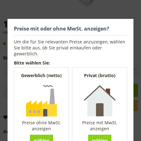
1,46 € *
Preise mit oder ohne MwSt. anzeigen?
inkl. MwSt.
zzgl. Versandkosten
Um die für Sie relevanten Preise anzuzeigen, wählen
Sofort versandfertig, Lieferzeit ca. 1-3 Werktage
Sie bitte aus, ob Sie privat einkaufen oder
gewerblich.
Breite:
Bitte wählen Sie:
Gewerblich (netto)
Privat (brutto)
In den
Warenkorb
Merken
Preise ohne MwSt.
Preise mit MwSt.
anzeigen
anzeigen
Artikel-Nr.:
4116011
wählen
wählen