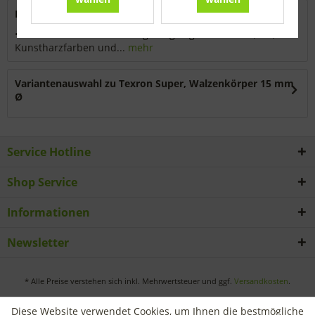
Beschreibung
• Florhöhe 7 mm • Hervorragend geeignet für Lack-, Öl-,
Kunstharzfarben und...
mehr
Variantenauswahl zu Texron Super, Walzenkörper 15 mm
Ø
Service Hotline
Shop Service
Informationen
Newsletter
* Alle Preise verstehen sich inkl. Mehrwertsteuer und ggf.
Versandkosten
.
Diese Website verwendet Cookies, um Ihnen die bestmögliche