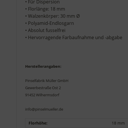
• Für Dispersion
• Florlänge: 18 mm
• Walzenkörper: 30 mm Ø
• Polyamid-Endlosgarn
• Absolut fusselfrei
• Hervorragende Farbaufnahme und -abgabe
Herstellerangaben:
Pinselfabrik Müller GmbH
Gewerbestraße Ost 2
91452 Wilhermsdorf
info@pinselmueller.de
Florhöhe:
18 mm