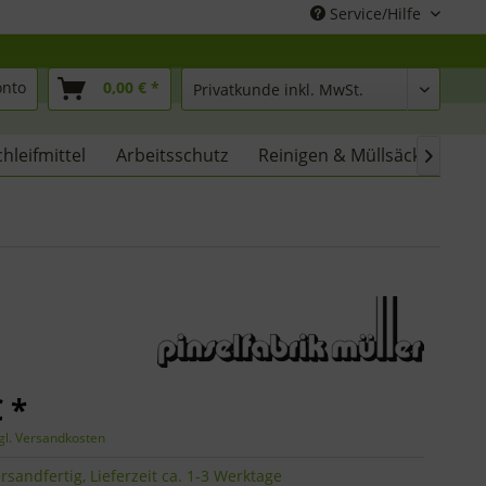
Service/Hilfe
onto
0,00 € *
chleifmittel
Arbeitsschutz
Reinigen & Müllsäcke
% 

 *
gl. Versandkosten
rsandfertig, Lieferzeit ca. 1-3 Werktage