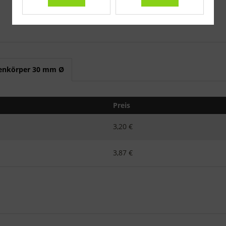
lzenkörper 30 mm Ø
Preis
3,20 €
3,87 €