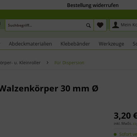
Bestellung widerrufen
Mein K
r
Abdeckmaterialien
Klebebänder
Werkzeuge
S
örper- u. Kleinroller
Für Dispersion
r, Walzenkörper 30 mm Ø
3,20 €
inkl. MwSt.
zz
Sofort ve