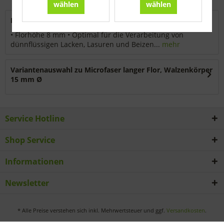
wählen
wählen
Beschreibung
• Florhöhe 8 mm • Optimal für die Verarbeitung von
dünnflüssigen Lacken, Lasuren und Beizen...
mehr
Variantenauswahl zu Microfaser langer Flor, Walzenkörper
15 mm Ø
Service Hotline
Shop Service
Informationen
Newsletter
* Alle Preise verstehen sich inkl. Mehrwertsteuer und ggf.
Versandkosten
.