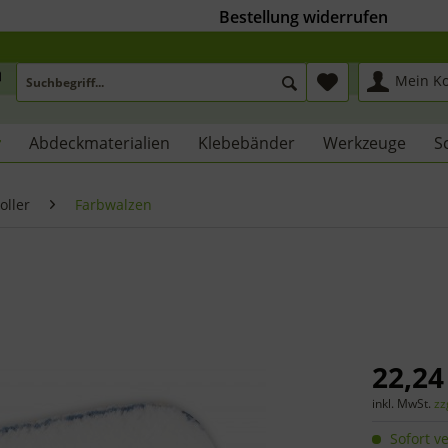
Bestellung widerrufen
Mein K
r
Abdeckmaterialien
Klebebänder
Werkzeuge
S
oller
Farbwalzen
22,24
inkl. MwSt.
zz
Sofort ve