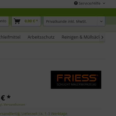
Service/Hilfe
onto
0,00 € *
chleifmittel
Arbeitsschutz
Reinigen & Müllsäcke
% 

 € *
gl. Versandkosten
rsandfertig, Lieferzeit ca. 1-3 Werktage