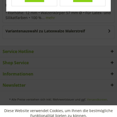
Beschreibung
• Florhöhe: 12 mm • Walzenkörper 57 mm Ø • Für Latex- und
Silikatfarben • 100 %...
mehr
Variantenauswahl zu Latexwalze Malerstreif
Service Hotline
Shop Service
Informationen
Newsletter
* Alle Preise verstehen sich inkl. Mehrwertsteuer und ggf.
Versandkosten
.
Diese Website verwendet Cookies, um Ihnen die bestmögliche
Funktionalität bieten zu können.