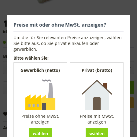
14,80 € *
Preise mit oder ohne MwSt. anzeigen?
inkl. MwSt.
zzgl. Versandkosten
Um die für Sie relevanten Preise anzuzeigen, wählen
Sofort versandfertig, Lieferzeit ca. 1-3 Werktage
Sie bitte aus, ob Sie privat einkaufen oder
gewerblich.
Breite:
Bitte wählen Sie:
Gewerblich (netto)
Privat (brutto)
In den
Warenkorb
Merken
Preise ohne MwSt.
Preise mit MwSt.
anzeigen
anzeigen
Artikel-Nr.:
4055025
wählen
wählen