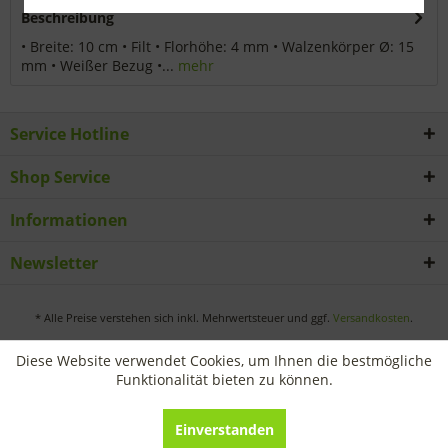
Beschreibung
• Breite: 10 cm • Filt • Florhöhe: 4 mm • Walzenkörper Ø: 15
mm • Weißer Bezug •...
mehr
Service Hotline
Shop Service
Informationen
Newsletter
* Alle Preise verstehen sich inkl. Mehrwertsteuer und ggf.
Versandkosten
.
Diese Website verwendet Cookies, um Ihnen die bestmögliche
Funktionalität bieten zu können.
Einverstanden