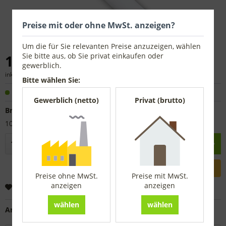
Preise mit oder ohne MwSt. anzeigen?
Um die für Sie relevanten Preise anzuzeigen, wählen
Sie bitte aus, ob Sie privat einkaufen oder
1,34 € *
gewerblich.
inkl. MwSt.
zzgl. Versandkosten
Bitte wählen Sie:
Sofort versandfertig, Lieferzeit ca. 1-3 Werktage
Gewerblich (netto)
Privat (brutto)
Breite:
10 cm
In den
Warenkorb
Preise ohne MwSt.
Preise mit MwSt.
anzeigen
anzeigen
Merken
wählen
wählen
Artikel-Nr.:
4115311MS