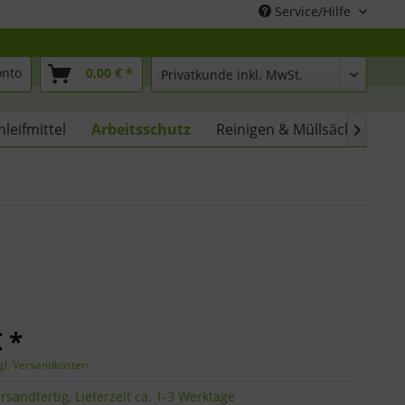
Service/Hilfe
onto
0,00 € *
hleifmittel
Arbeitsschutz
Reinigen & Müllsäcke
% 

 *
gl. Versandkosten
rsandfertig, Lieferzeit ca. 1-3 Werktage