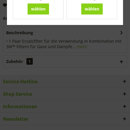
Merken
wählen
wählen
Artikel-Nr.:
9144750
Beschreibung
• 1 Paar Ersatzfilter für die Verwendung in Kombination mit
3M™ Filtern für Gase und Dämpfe...
mehr
Zubehör
1
Service Hotline
Shop Service
Informationen
Newsletter