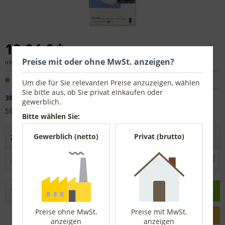
10,04 € *
Preise mit oder ohne MwSt. anzeigen?
inkl. MwSt.
zzgl. Versandkosten
Sofort versandfertig, Lieferzeit ca. 1-3 Werktage
Um die für Sie relevanten Preise anzuzeigen, wählen
Sie bitte aus, ob Sie privat einkaufen oder
3M™ Nummer:
gewerblich.
5925
Bitte wählen Sie:
Gewerblich (netto)
Privat (brutto)
Zubehör direkt mitbestellen
Atemschutz-Halbmaske 6000 ohne Filter von 3M™
37,12 € *
In den
Warenkorb
Preise ohne MwSt.
Preise mit MwSt.
anzeigen
anzeigen