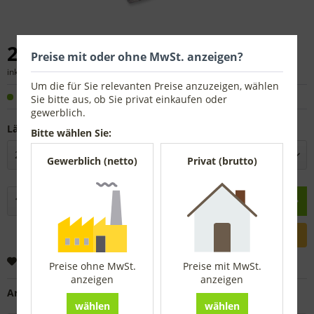
26,04 € *
Preise mit oder ohne MwSt. anzeigen?
inkl. MwSt.
zzgl. Versandkosten
Um die für Sie relevanten Preise anzuzeigen, wählen
Sofort versandfertig, Lieferzeit ca. 1-3 Werktage
Sie bitte aus, ob Sie privat einkaufen oder
gewerblich.
Länge:
Bitte wählen Sie:
Gewerblich (netto)
Privat (brutto)
In den
Warenkorb
Merken
Preise ohne MwSt.
Preise mit MwSt.
anzeigen
anzeigen
Artikel-Nr.:
5998125
wählen
wählen