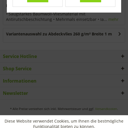
Beschreibung
• Saugstarkes Baumwoll-Vliesmaterial mit
Antirutschbeschichtung • Mehrmals einsetzbar • Ia...
mehr
Variantenauswahl zu Abdeckvlies 260 g/m² Breite 1 m
Service Hotline
Shop Service
Informationen
Newsletter
* Alle Preise verstehen sich inkl. Mehrwertsteuer und ggf.
Versandkosten
.
Diese Website verwendet Cookies, um Ihnen die bestmögliche
Funktionalität bieten zu können.